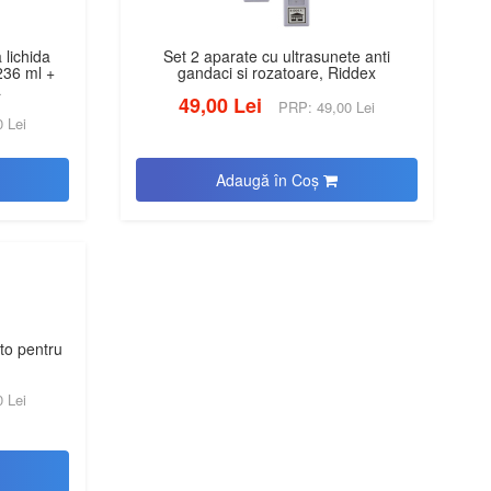
lichida
Set 2 aparate cu ultrasunete anti
236 ml +
gandaci si rozatoare, Riddex
a
49,00 Lei
PRP: 49,00 Lei
 Lei
Adaugă în Coş
to pentru
 Lei