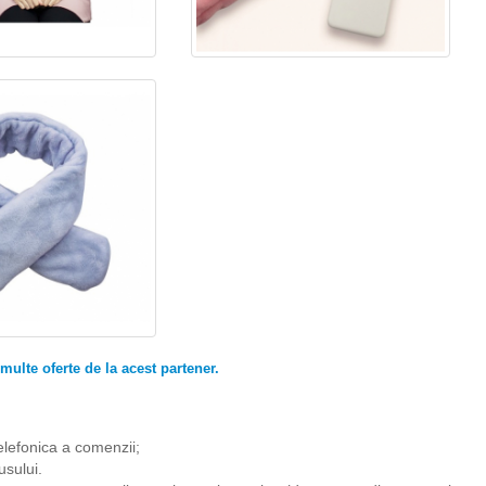
ulte oferte de la acest partener.
elefonica a comenzii;
usului.