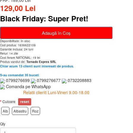
PRP: 189,00 Lei
129,00 Lei
Black Friday: Super Pret!
Adaugă în Coş
Disponibilitate: In stoc
Cod produs: 1636622109
Garantie inclusa: 24 luni
Retur: 14 zile
Cost livrare NATIONAL: 19 lei
Produs vandut de:
Tornado Expres SRL
Chiar acum 13 clienti sunt interesati de produs.
S-au comandat 35 bucati
0799276699
0799276677
0732208883
Comanda pe WhatsApp
Relatii clienti Luni-Vineri 9.00-18.00
Culoare
reset
Alb
Albastru
Roz
Qty