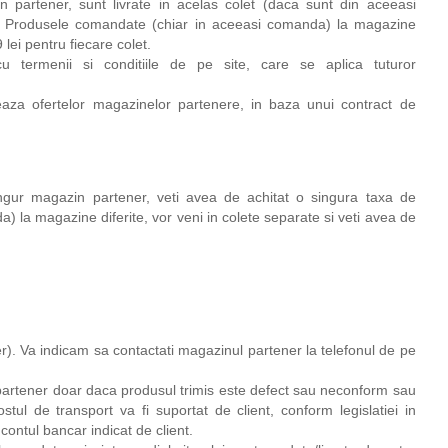
partener, sunt livrate in acelas colet (daca sunt din aceeasi
rt. Produsele comandate (chiar in aceeasi comanda) la magazine
 lei pentru fiecare colet.
u termenii si conditiile de pe site, care se aplica tuturor
eaza ofertelor magazinelor partenere, in baza unui contract de
ngur magazin partener, veti avea de achitat o singura taxa de
 la magazine diferite, vor veni in colete separate si veti avea de
r). Va indicam sa contactati magazinul partener la telefonul de pe
ul partener doar daca produsul trimis este defect sau neconform sau
tul de transport va fi suportat de client, conform legislatiei in
 contul bancar indicat de client.