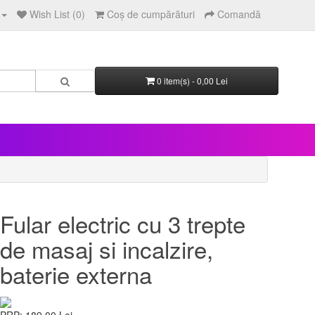
Wish List (0)
Coş de cumpărături
Comandă
0 item(s) - 0,00 Lei
Fular electric cu 3 trepte
de masaj si incalzire,
baterie externa