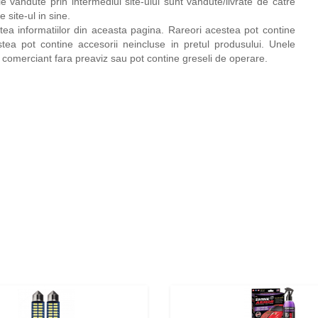
 vandute prin intermediul site-ului sunt vandute/livrate de catre
 site-ul in sine.
tea informatiilor din aceasta pagina. Rareori acestea pot contine
stea pot contine accesorii neincluse in pretul produsului. Unele
re comerciant fara preaviz sau pot contine greseli de operare.