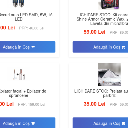
 Becuri auto LED SMD, 5W, 16
LICHIDARE STOC: Kit ceara 
LED
Shine Armor Ceramic Wax, 
Laveta din microfibr
,00 Lei
PRP: 46,00 Lei
59,00 Lei
PRP: 89,00
Adaugă în Coş
Adaugă în Coş
pilator facial + Epilator de
LICHIDARE STOC: Prelata au
sprancene
parbriz
00 Lei
35,00 Lei
PRP: 159,00 Lei
PRP: 59,00
Adaugă în Coş
Adaugă în Coş