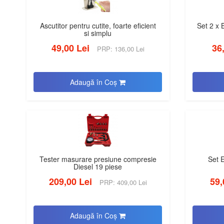
Ascutitor pentru cutite, foarte eficient
Set 2 x
si simplu
49,00 Lei
36
PRP: 136,00 Lei
Adaugă în Coş
Tester masurare presiune compresie
Set E
Diesel 19 piese
209,00 Lei
59,
PRP: 409,00 Lei
Adaugă în Coş