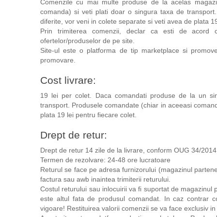
Comenzile cu mai multe produse de la acelas magazin 
comanda) si veti plati doar o singura taxa de transpo
diferite, vor veni in colete separate si veti avea de plata 19
Prin trimiterea comenzii, declar ca esti de acord c
ofertelor/produselor de pe site.
Site-ul este o platforma de tip marketplace si promov
promovare.
Cost livrare:
19 lei per colet. Daca comandati produse de la un si
transport. Produsele comandate (chiar in aceeasi comanda)
plata 19 lei pentru fiecare colet.
Drept de retur:
Drept de retur 14 zile de la livrare, conform OUG 34/2014
Termen de rezolvare: 24-48 ore lucratoare
Returul se face pe adresa furnizorului (magazinul partene
factura sau awb inaintea trimiterii returului.
Costul returului sau inlocuirii va fi suportat de magazin
este altul fata de produsul comandat. In caz contrar cos
vigoare! Restituirea valorii comenzii se va face exclusiv in