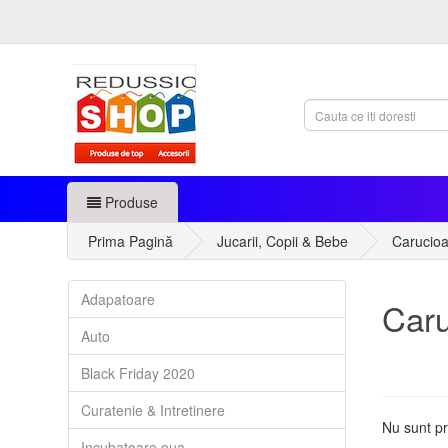
Produse
Prima Pagină
Jucarii, Copii & Bebe
Carucioar
Adapatoare
Caru
Auto
Black Friday 2020
Curatenie & Intretinere
Nu sunt pr
Incubatoare oua