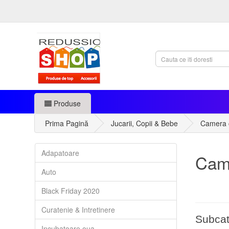
Produse
Prima Pagină
Jucarii, Copii & Bebe
Camera c
Adapatoare
Came
Auto
Black Friday 2020
Curatenie & Intretinere
Subcat
Incubatoare oua