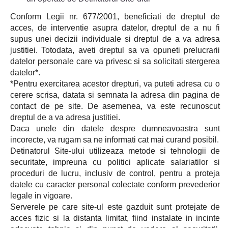
Conform Legii nr. 677/2001, beneficiati de dreptul de
acces, de interventie asupra datelor, dreptul de a nu fi
supus unei decizii individuale si dreptul de a va adresa
justitiei. Totodata, aveti dreptul sa va opuneti prelucrarii
datelor personale care va privesc si sa solicitati stergerea
datelor*.
*Pentru exercitarea acestor drepturi, va puteti adresa cu o
cerere scrisa, datata si semnata la adresa din pagina de
contact de pe site. De asemenea, va este recunoscut
dreptul de a va adresa justitiei.
Daca unele din datele despre dumneavoastra sunt
incorecte, va rugam sa ne informati cat mai curand posibil.
Detinatorul Site-ului utilizeaza metode si tehnologii de
securitate, impreuna cu politici aplicate salariatilor si
proceduri de lucru, inclusiv de control, pentru a proteja
datele cu caracter personal colectate conform prevederior
legale in vigoare.
Serverele pe care site-ul este gazduit sunt protejate de
acces fizic si la distanta limitat, fiind instalate in incinte