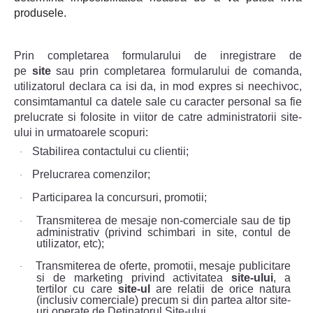
produsele.
Prin completarea formularului de inregistrare de
pe
site
sau prin completarea formularului de comanda,
utilizatorul declara ca isi da, in mod expres si neechivoc,
consimtamantul ca datele sale cu caracter personal sa fie
prelucrate si folosite in viitor de catre administratorii site-
ului in urmatoarele scopuri:
Stabilirea contactului cu clientii;
·
Prelucrarea comenzilor;
·
Participarea la concursuri, promotii;
·
Transmiterea de mesaje non-comerciale sau de tip
·
administrativ (privind schimbari in site, contul de
utilizator, etc);
Transmiterea de oferte, promotii, mesaje publicitare
·
si de marketing privind activitatea
site-ului
, a
tertilor cu care
site-ul
are relatii de orice natura
(inclusiv comerciale) precum si din partea altor site-
uri operate de Detinatorul Site-ului