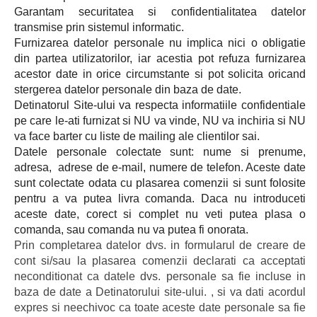
Garantam securitatea si confidentialitatea datelor
transmise prin sistemul informatic.
Furnizarea datelor personale nu implica nici o obligatie
din partea utilizatorilor, iar acestia pot refuza furnizarea
acestor date in orice circumstante si pot solicita oricand
stergerea datelor personale din baza de date.
Detinatorul Site-ului va respecta informatiile confidentiale
pe care le-ati furnizat si NU va vinde, NU va inchiria si NU
va face barter cu liste de mailing ale clientilor sai.
Datele personale colectate sunt: nume si prenume,
adresa, adrese de e-mail, numere de telefon. Aceste date
sunt colectate odata cu plasarea comenzii si sunt folosite
pentru a va putea livra comanda. Daca nu introduceti
aceste date, corect si complet nu veti putea plasa o
comanda, sau comanda nu va putea fi onorata.
Prin completarea datelor dvs. in formularul de creare de
cont si/sau la plasarea comenzii declarati ca acceptati
neconditionat ca datele dvs. personale sa fie incluse in
baza de date a Detinatorului site-ului. , si va dati acordul
expres si neechivoc ca toate aceste date personale sa fie