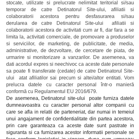
stocate, utilizate si prelucrate nelimitat teritorial si/sau
temporar de catre Detinatorul Site-ului, afiliatii si
colaboratorii acestora pentru desfasurarea si/sau
derularea de catre Detinatorul Site-ului afiliatii si
colaboratorii acestora de activitati cum ar fi, dar fara a se
limita la, activitati comerciale, de promovare a produselor
si serviciilor, de marketing, de publicitate, de media,
administrative, de dezvoltare, de cercetare de piata, de
urmarire si monitorizare a vanzarilor. De asemenea, va
dati acordul expres si neechivoc ca aceste date personale
sa poate fi transferate (cedate) de catre Detinatorul Site-
ului atat afiliatilor sai precum si altei/altor entitati. Vom
prelucra datele cu caracter personal într-o manieră
conformă cu Regulamentul EU 2016/679.
De asemenea, Detinatorul site-ului poate furniza datele
dumneavoastra cu caracter personal altor companii cu
care se afla in relatii de parteneriat, dar numai in temeiul
unui angajament de confidentialitate din partea acestora,
prin care garanteaza ca aceste date sunt pastrate in
siguranta si ca furnizarea acestor informatii personale se