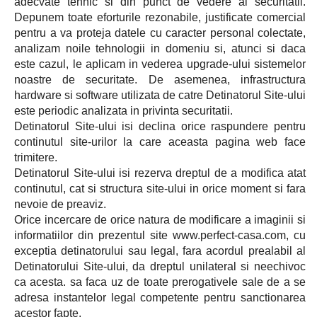
adecvate tehnic si din punct de vedere al securitatii.
Depunem toate eforturile rezonabile, justificate comercial
pentru a va proteja datele cu caracter personal colectate,
analizam noile tehnologii in domeniu si, atunci si daca
este cazul, le aplicam in vederea upgrade-ului sistemelor
noastre de securitate. De asemenea, infrastructura
hardware si software utilizata de catre Detinatorul Site-ului
este periodic analizata in privinta securitatii.
Detinatorul Site-ului isi declina orice raspundere pentru
continutul site-urilor la care aceasta pagina web face
trimitere.
Detinatorul Site-ului isi rezerva dreptul de a modifica atat
continutul, cat si structura site-ului in orice moment si fara
nevoie de preaviz.
Orice incercare de orice natura de modificare a imaginii si
informatiilor din prezentul site www.perfect-casa.com, cu
exceptia detinatorului sau legal, fara acordul prealabil al
Detinatorului Site-ului, da dreptul unilateral si neechivoc
ca acesta. sa faca uz de toate prerogativele sale de a se
adresa instantelor legal competente pentru sanctionarea
acestor fapte.