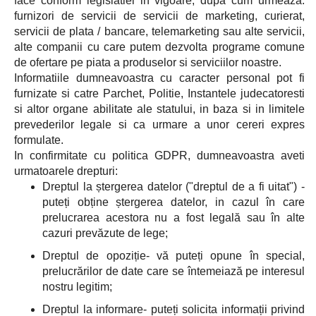
face conform legislatiei in vigoare, dupa cum urmeaza:
furnizori de servicii de servicii de marketing, curierat,
servicii de plata / bancare, telemarketing sau alte servicii,
alte companii cu care putem dezvolta programe comune
de ofertare pe piata a produselor si serviciilor noastre.
Informatiile dumneavoastra cu caracter personal pot fi
furnizate si catre Parchet, Politie, Instantele judecatoresti
si altor organe abilitate ale statului, in baza si in limitele
prevederilor legale si ca urmare a unor cereri expres
formulate.
In confirmitate cu politica GDPR, dumneavoastra aveti
urmatoarele drepturi:
Dreptul la ștergerea datelor ("dreptul de a fi uitat") -
puteți obține ștergerea datelor, in cazul în care
prelucrarea acestora nu a fost legală sau în alte
cazuri prevăzute de lege;
Dreptul de opoziție- vă puteți opune în special,
prelucrărilor de date care se întemeiază pe interesul
nostru legitim;
Dreptul la informare- puteți solicita informații privind